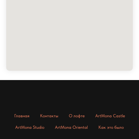
Главная
Контакты
О лофте
ArtMona Castle
ArtMona Studio
ArtMona Oriental
Как это было